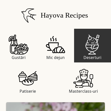
Hayova Recipes
Gustări
Mic dejun
Deserturi
Patiserie
Masterclass-uri