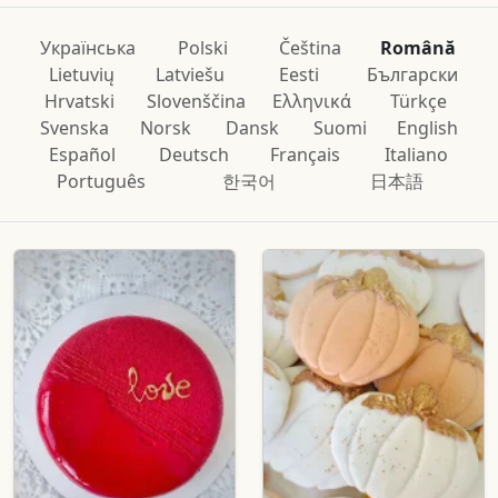
Українська
Polski
Čeština
Română
Lietuvių
Latviešu
Eesti
Български
Hrvatski
Slovenščina
Ελληνικά
Türkçe
Svenska
Norsk
Dansk
Suomi
English
Español
Deutsch
Français
Italiano
Português
한국어
日本語