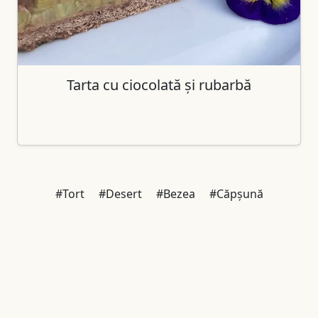
Tarta cu ciocolată și rubarbă
#Tort
#Desert
#Bezea
#Căpșună