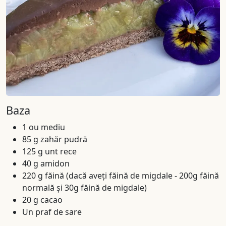
Baza
1 ou mediu
85 g zahăr pudră
125 g unt rece
40 g amidon
220 g făină (dacă aveți făină de migdale - 200g făină
normală și 30g făină de migdale)
20 g cacao
Un praf de sare