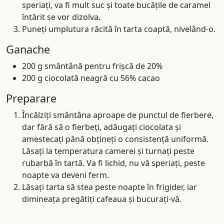
speriați, va fi mult suc și toate bucățile de caramel
întărit se vor dizolva.
Puneți umplutura răcită în tarta coaptă, nivelând-o.
Ganache
200 g smântână pentru frișcă de 20%
200 g ciocolată neagră cu 56% cacao
Preparare
Încălziți smântâna aproape de punctul de fierbere,
dar fără să o fierbeți, adăugați ciocolata și
amestecați până obțineți o consistență uniformă.
Lăsați la temperatura camerei și turnați peste
rubarbă în tartă. Va fi lichid, nu vă speriați, peste
noapte va deveni ferm.
Lăsați tarta să stea peste noapte în frigider, iar
dimineața pregătiți cafeaua și bucurați-vă.