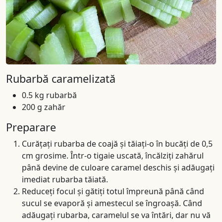
Rubarbă caramelizată
0.5 kg rubarbă
200 g zahăr
Preparare
Curățați rubarba de coajă și tăiați-o în bucăți de 0,5
cm grosime. Într-o tigaie uscată, încălziți zahărul
până devine de culoare caramel deschis și adăugați
imediat rubarba tăiată.
Reduceți focul și gătiți totul împreună până când
sucul se evaporă și amestecul se îngroașă. Când
adăugați rubarba, caramelul se va întări, dar nu vă