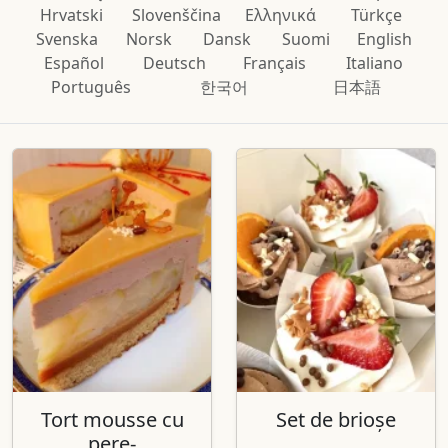
Hrvatski
Slovenščina
Ελληνικά
Türkçe
Svenska
Norsk
Dansk
Suomi
English
Español
Deutsch
Français
Italiano
Português
한국어
日本語
Tort mousse cu
Set de brioșe
pere-