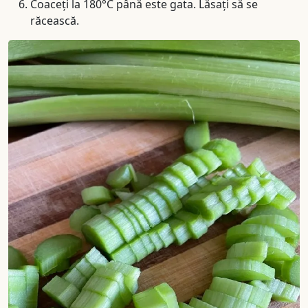
Coaceți la 180°C până este gata. Lăsați să se
răcească.