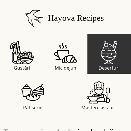
Hayova Recipes
Gustări
Mic dejun
Deserturi
Patiserie
Masterclass-uri