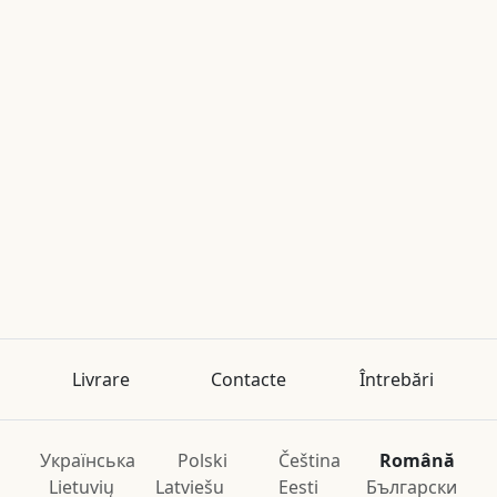
Livrare
Contacte
Întrebări
Українська
Polski
Čeština
Română
Lietuvių
Latviešu
Eesti
Български