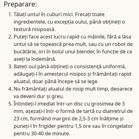
Preparare:
Tăiați untul în cuburi mici. Frecați toate
ingredientele, cu excepția oului, până obțineți o
textură nisipoasă.
Puteți face acest lucru rapid cu mâinile, fără a lăsa
untul să se topească prea mult, sau cu un robot de
bucătărie, ori în bolul unui blender, în funcție de ce
aveți la îndemână.
Bateți oul până obțineți o consistență uniformă,
adăugați-l în amestecul nisipos și frământați rapid
aluatul, doar până începe să se lege.
Nu frământați aluatul de nisip mult timp, deoarece
va deveni dur și greu.
Întindeți-l imediat într-un disc cu grosimea de 3
mm, așezați-l într-o formă de tartă cu diametrul de
23 cm, formând margini de 2,5-3 cm înălțime și
puneți-l în frigider pentru 1,5 ore sau în congelator
pentru 30-40 de minute.