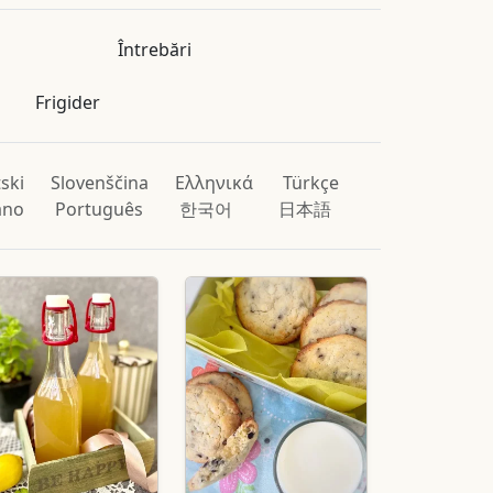
Întrebări
Frigider
ski
Slovenščina
Ελληνικά
Türkçe
iano
Português
한국어
日本語