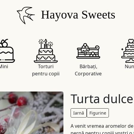
Hayova Sweets
Mini
Torturi
Bărbați,
Nun
pentru copii
Corporative
Turta dulce
Iarnă
Figurine
A venit vremea aromelor de 
pernă pentru copiii voștri o