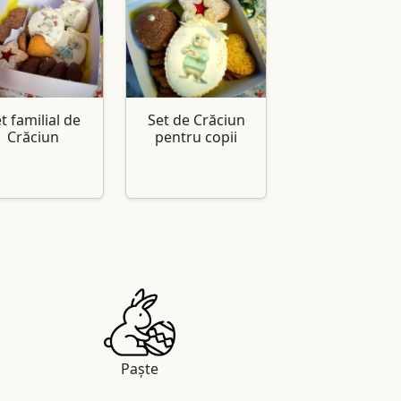
t familial de
Set de Crăciun
Crăciun
pentru copii
Paște