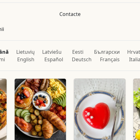
Contacte
ii
ână
Lietuvių
Latviešu
Eesti
Български
Hrvat
mi
English
Español
Deutsch
Français
Ital