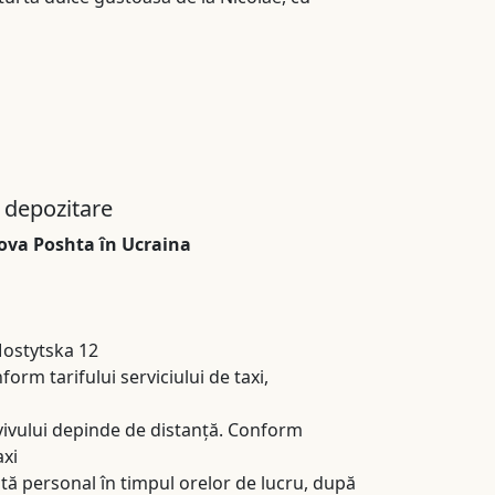
i depozitare
Nova Poshta în Ucraina
Mostytska 12
nform tarifului serviciului de taxi,
 Kyivului depinde de distanță. Conform
axi
tă personal în timpul orelor de lucru, după