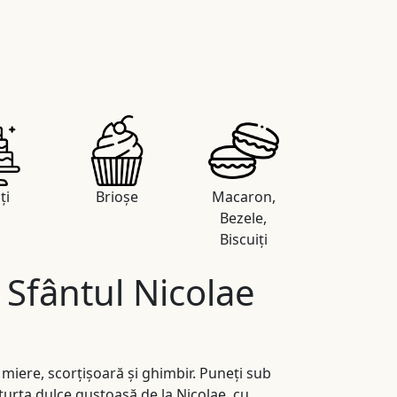
ți
Brioșe
Macaron,
Bezele,
Biscuiți
 Sfântul Nicolae
miere, scorțișoară și ghimbir. Puneți sub
 turta dulce gustoasă de la Nicolae, cu