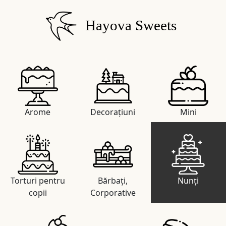
Hayova Sweets
Arome
Decorațiuni
Mini
Torturi pentru
Bărbați,
Nunți
copii
Corporative