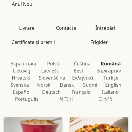
Anul Nou
Livrare
Contacte
Întrebări
Certificate și premii
Frigider
Українська
Polski
Čeština
Română
Lietuvių
Latviešu
Eesti
Български
Hrvatski
Slovenščina
Ελληνικά
Türkçe
Svenska
Norsk
Dansk
Suomi
English
Español
Deutsch
Français
Italiano
Português
한국어
日本語