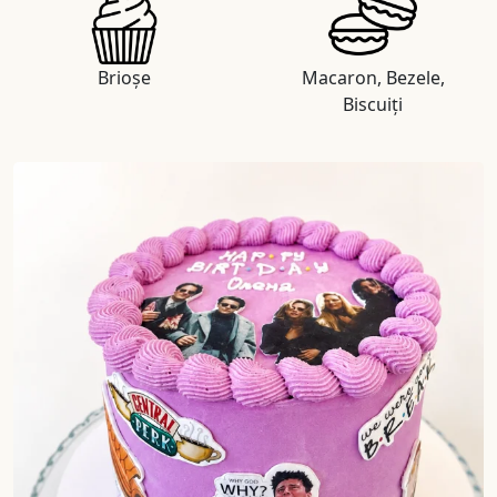
Brioșe
Macaron, Bezele,
Biscuiți