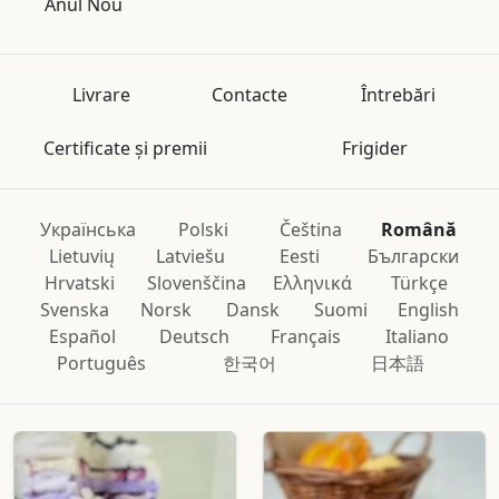
Anul Nou
Livrare
Contacte
Întrebări
Certificate și premii
Frigider
Українська
Polski
Čeština
Română
Lietuvių
Latviešu
Eesti
Български
Hrvatski
Slovenščina
Ελληνικά
Türkçe
Svenska
Norsk
Dansk
Suomi
English
Español
Deutsch
Français
Italiano
Português
한국어
日本語