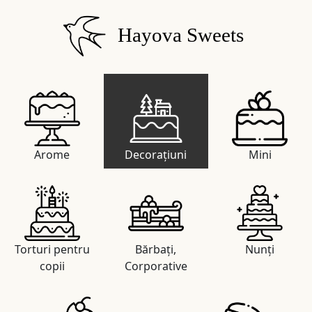
Hayova Sweets
Arome
Decorațiuni
Mini
Torturi pentru
Bărbați,
Nunți
copii
Corporative