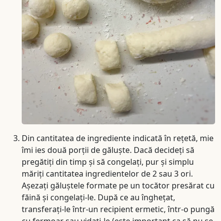
Din cantitatea de ingrediente indicată în rețetă, mie
îmi ies două porții de găluște. Dacă decideți să
pregătiți din timp și să congelați, pur și simplu
măriți cantitatea ingredientelor de 2 sau 3 ori.
Așezați găluștele formate pe un tocător presărat cu
făină și congelați-le. După ce au înghețat,
transferați-le într-un recipient ermetic, într-o pungă
cu fermoar sau vidați-le (este important ca să nu se