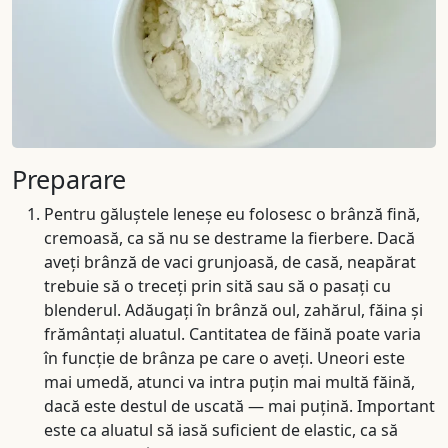
Preparare
Pentru găluștele leneșe eu folosesc o brânză fină,
cremoasă, ca să nu se destrame la fierbere. Dacă
aveți brânză de vaci grunjoasă, de casă, neapărat
trebuie să o treceți prin sită sau să o pasați cu
blenderul. Adăugați în brânză oul, zahărul, făina și
frământați aluatul. Cantitatea de făină poate varia
în funcție de brânza pe care o aveți. Uneori este
mai umedă, atunci va intra puțin mai multă făină,
dacă este destul de uscată — mai puțină. Important
este ca aluatul să iasă suficient de elastic, ca să