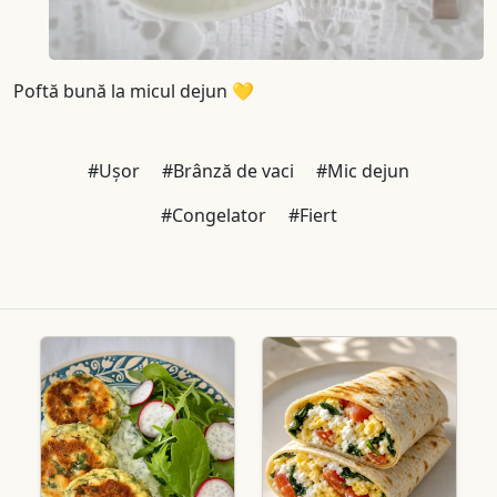
Poftă bună la micul dejun 💛
#Ușor
#Brânză de vaci
#Mic dejun
#Congelator
#Fiert