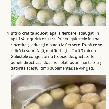
Într-o cratiță aduceți apa la fierbere, adăugați în
apă 1/4 linguriță de sare. Puneți găluștele în apa
clocotită și aduceți din nou la fierbere. După ce se
ridică la suprafață, mai fierbeți-le încă 3 minute.
Găluștele congelate nu trebuie dezghețate, le
puneți direct așa; doar vor pluti puțin mai târziu și,
datorită acestui timp suplimentar, se vor găti.