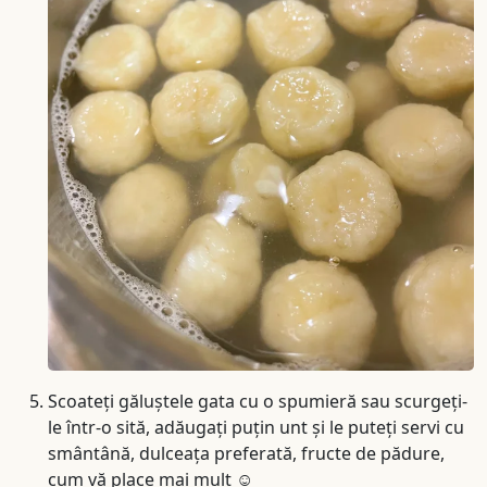
Scoateți găluștele gata cu o spumieră sau scurgeți-
le într-o sită, adăugați puțin unt și le puteți servi cu
smântână, dulceața preferată, fructe de pădure,
cum vă place mai mult ☺️