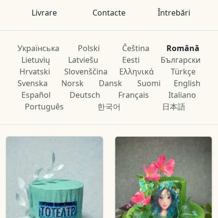
Livrare
Contacte
Întrebări
Українська
Polski
Čeština
Română
Lietuvių
Latviešu
Eesti
Български
Hrvatski
Slovenščina
Ελληνικά
Türkçe
Svenska
Norsk
Dansk
Suomi
English
Español
Deutsch
Français
Italiano
Português
한국어
日本語