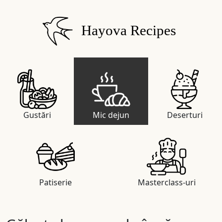
Hayova Recipes
Gustări
Mic dejun
Deserturi
Patiserie
Masterclass-uri