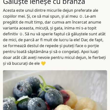
Găluște leneșe cu brânză
Acesta este unul dintre micurile dejun preferate ale
copiilor mei. Și, ce să mai spun, și al meu ☺️. Le-am
pregătit de mult timp, dar cumva am încercat anume
varianta aceasta, micuță, și gata, inima mi s-a topit
definitiv ☺️. Să nu vă sperie faptul că găluștele sunt atât
de mici, de parcă ar fi mult de lucru la ele! Dar, de fapt,
se formează destul de repede și puteți face o porție
pentru toată săptămâna și să o congelați. Apoi luați
doar atât cât aveți nevoie pentru micul dejun, le fierbeți
și vă bucurați de ele 💛